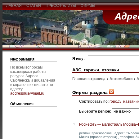
ГЛАВНАЯ
СТАТЬИ
ПРЕСС-РЕЛИЗЫ
ФИРМЫ
Я ищу:
Информация
По всем вопросам
АЗС, гаражи, стоянки
касающихся работы
ресурса Адреса
Главная страница
Автомобили
А
Смоленска и добавления
в справочник пишите по
адресу
Фирмы раздела
addressrus@mail.ru
.
Сортировать по:
городу
названи
Объявления
Выберите регион:
Роснефть — магистраль Москва–М
1.
регион: Красновское , адрес: Смолен
Минск (правая сторона) , телефон: 8 