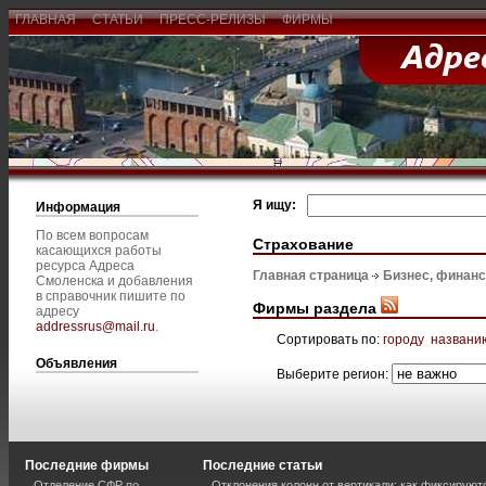
ГЛАВНАЯ
СТАТЬИ
ПРЕСС-РЕЛИЗЫ
ФИРМЫ
Я ищу:
Информация
По всем вопросам
Страхование
касающихся работы
ресурса Адреса
Главная страница
Бизнес, финан
Смоленска и добавления
в справочник пишите по
Фирмы раздела
адресу
addressrus@mail.ru
.
Сортировать по:
городу
названи
Объявления
Выберите регион:
Последние фирмы
Последние статьи
Отделение СФР по
Отклонения колонн от вертикали: как фиксируют