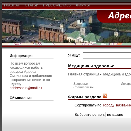
ГЛАВНАЯ
СТАТЬИ
ПРЕСС-РЕЛИЗЫ
ФИРМЫ
Я ищу:
Информация
По всем вопросам
Медицина и здоровье
касающихся работы
ресурса Адреса
Главная страница
Медицина и зд
Смоленска и добавления
в справочник пишите по
адресу
Здоровье
Лекар
Специалисты
addressrus@mail.ru
.
Фирмы раздела
Объявления
Сортировать по:
городу
названи
Выберите регион: