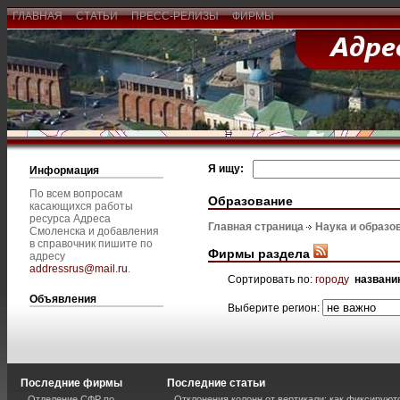
ГЛАВНАЯ
СТАТЬИ
ПРЕСС-РЕЛИЗЫ
ФИРМЫ
Я ищу:
Информация
По всем вопросам
Образование
касающихся работы
ресурса Адреса
Главная страница
Наука и образо
Смоленска и добавления
в справочник пишите по
Фирмы раздела
адресу
addressrus@mail.ru
.
Сортировать по:
городу
названи
Объявления
Выберите регион:
Последние фирмы
Последние статьи
Отделение СФР по
Отклонения колонн от вертикали: как фиксируют