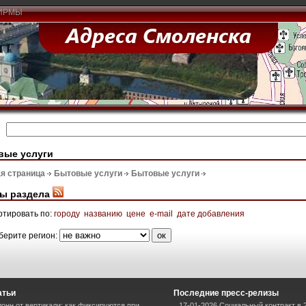
ИРМЫ
вые услуги
я страница
Бытовые услуги
Бытовые услуги
ы раздела
ртировать по:
городу
названию
цене
e-mail
дате добавления
берите регион:
атьи
Последние пресс-релизы
онн от вертикали: как фиксируются при
17-01-2026 Социальный контракт в 