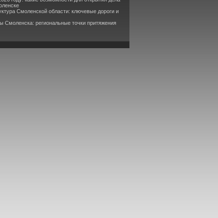
оленске
уктура Смоленской области: ключевые дороги и
ры Смоленска: региональные точки притяжения