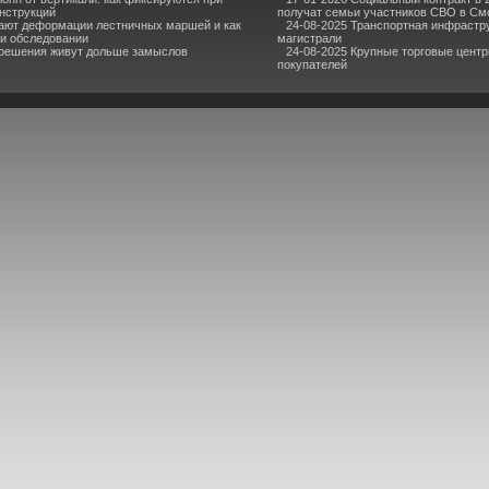
нструкций
получат семьи участников СВО в См
ают деформации лестничных маршей и как
24-08-2025 Транспортная инфрастр
и обследовании
магистрали
 решения живут дольше замыслов
24-08-2025 Крупные торговые цент
покупателей