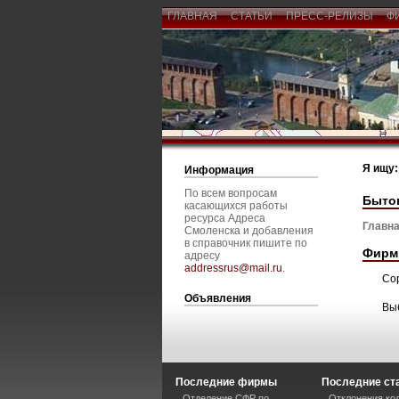
ГЛАВНАЯ
СТАТЬИ
ПРЕСС-РЕЛИЗЫ
Ф
Я ищу:
Информация
По всем вопросам
Быто
касающихся работы
ресурса Адреса
Главна
Смоленска и добавления
в справочник пишите по
Фирм
адресу
addressrus@mail.ru
.
Со
Объявления
Вы
Последние фирмы
Последние ст
Отделение СФР по
Отклонения кол