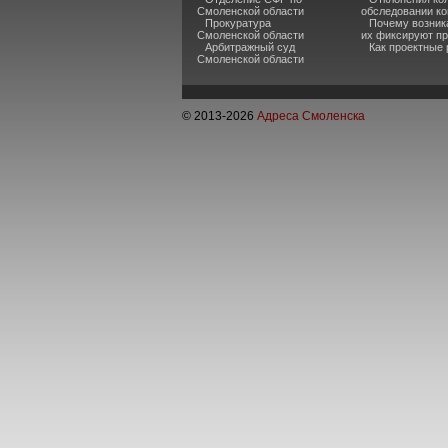
Смоленской области
обследовании ко
Прокуратура
Почему возник
Смоленской области
их фиксируют пр
Арбитражный суд
Как проектные
Смоленской области
© 2013-
2026
Адреса Смоленска